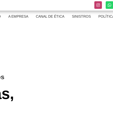
O
A EMPRESA
CANAL DE ÉTICA
SINISTROS
POLÍTIC
os
s,