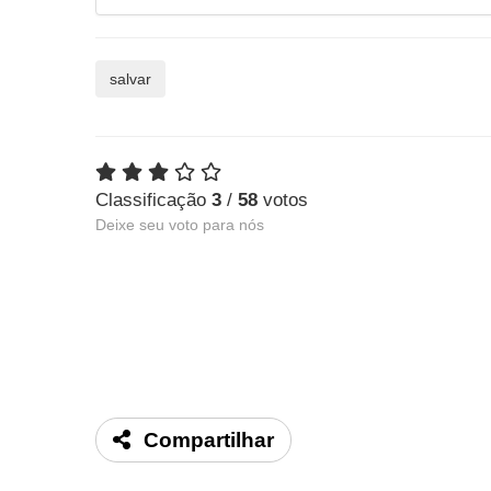
salvar
Classificação
3
/
58
votos
Deixe seu voto para nós
Compartilhar