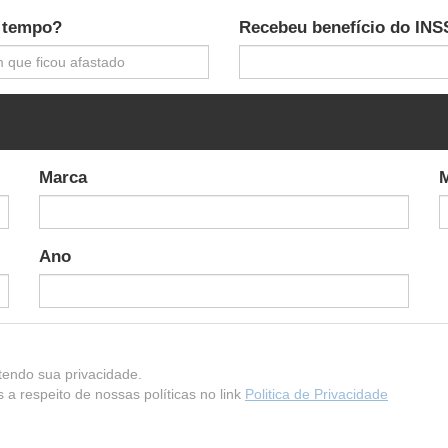
 tempo?
Recebeu benefício do INS
Marca
Ano
endo sua privacidade.
a respeito de nossas políticas no link
Politica de Privacidade