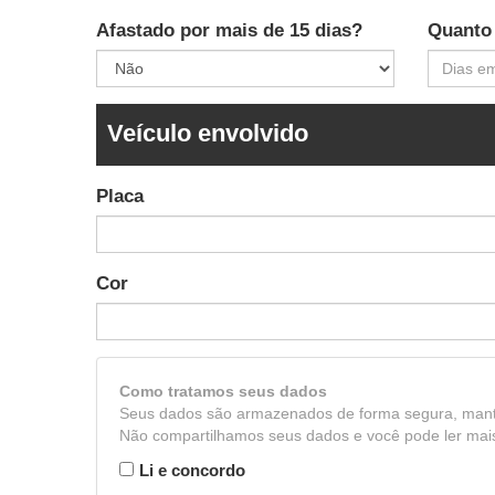
Afastado por mais de 15 dias?
Quanto
Veículo envolvido
Placa
Cor
Como tratamos seus dados
Seus dados são armazenados de forma segura, mant
Não compartilhamos seus dados e você pode ler mais 
Li e concordo