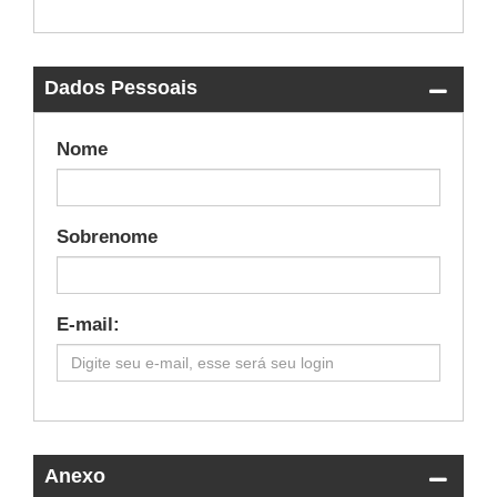
Dados Pessoais
fechar
essa
sessão
Nome
Sobrenome
E-mail:
Anexo
fechar